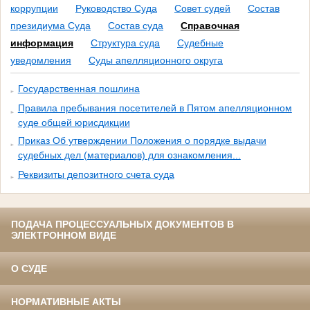
коррупции
Руководство Суда
Совет судей
Состав
президиума Суда
Состав суда
Справочная
информация
Структура суда
Судебные
уведомления
Суды апелляционного округа
Государственная пошлина
Правила пребывания посетителей в Пятом апелляционном
суде общей юрисдикции
Приказ Об утверждении Положения о порядке выдачи
судебных дел (материалов) для ознакомления...
Реквизиты депозитного счета суда
ПОДАЧА ПРОЦЕССУАЛЬНЫХ ДОКУМЕНТОВ В
ЭЛЕКТРОННОМ ВИДЕ
О СУДЕ
НОРМАТИВНЫЕ АКТЫ