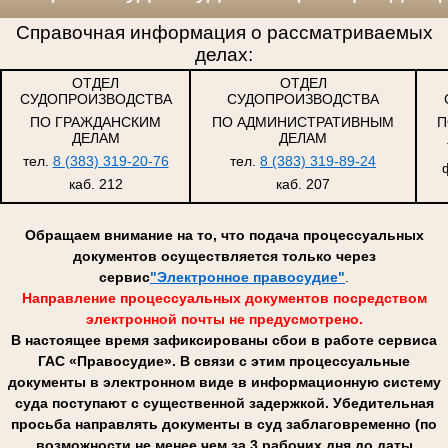
Справочная информация о рассматриваемых
делах:
ОТДЕЛ
ОТДЕЛ
СУДОПРОИЗВОДСТВА
СУДОПРОИЗВОДСТВА
ПО ГРАЖДАНСКИМ
ПО АДМИНИСТРАТИВНЫМ
П
ДЕЛАМ
ДЕЛАМ
тел.
8 (383) 319-20-76
тел.
8 (383) 319-89-24
каб. 212
каб. 207
Обращаем внимание на то, что подача процессуальных
документов осуществляется только через
сервис
"Электронное правосудие"
.
Направление процессуальных документов посредством
электронной почты не предусмотрено.
В настоящее время зафиксированы сбои в работе сервиса
ГАС «Правосудие». В связи с этим процессуальные
документы в электронном виде в информационную систему
суда поступают с существенной задержкой. Убедительная
просьба направлять документы в суд заблаговременно (по
возможности не менее чем за 3 рабочих дня до даты