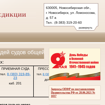
630005, Новосибирская обл.,
г. Новосибирск, ул. Ломоносова,
СДИКЦИИ
д. 57 а
Тел.: (8-383) 319-20-60
5ap@sudrf.ru
развернуть
дов общей юрисдикции, военных и арби
х:
ПРИЕМНАЯ СУДА
ПРЕСС-СЛУЖБА
тел.
8 (383) 319-89-
тел.
8 (383) 319-20-60
23
доб. 226
каб. 201
Запросы ОПФР по постановлению
Правительства РФ от 28.06.2021 №
1037
ется только через