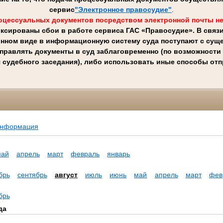
сервис
"Электронное правосудие"
.
оцессуальных документов посредством электронной почты не
ксированы сбои в работе сервиса ГАС «Правосудие». В связ
онном виде в информационную систему суда поступают с суще
правлять документы в суд заблаговременно (по возможности н
 судебного заседания), либо использовать иные способы от
информация
май
апрель
март
февраль
январь
брь
сентябрь
август
июль
июнь
май
апрель
март
фев
брь
да