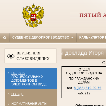
ПЯТЫЙ 
СУДЕБНОЕ ДЕЛОПРОИЗВОДСТВО
КАЛЬКУЛЯТОР
Основные тезисы доклада Игоря Виктор
ВЕРСИЯ ДЛЯ
СЛАБОВИДЯЩИХ
С
ОТДЕЛ
ПОДАЧА
СУДОПРОИЗВОДСТВА
ПРОЦЕССУАЛЬНЫХ
ПО ГРАЖДАНСКИМ
ДОКУМЕНТОВ В
ДЕЛАМ
ЭЛЕКТРОННОМ ВИДЕ
тел.
8 (383) 319-20-76
каб. 212
О СУДЕ
НОРМАТИВНЫЕ АКТЫ
Обращаем внимани