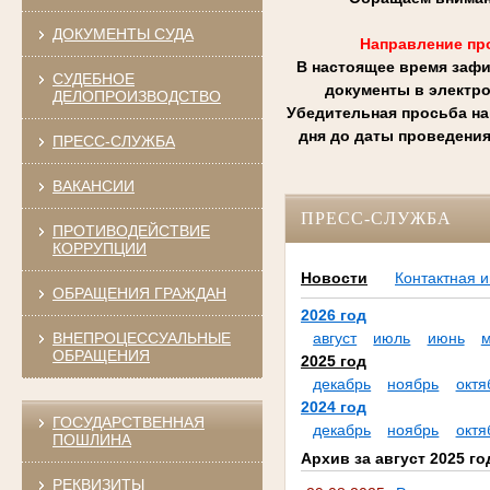
ДОКУМЕНТЫ СУДА
Направление пр
В настоящее время зафи
СУДЕБНОЕ
документы в электр
ДЕЛОПРОИЗВОДСТВО
Убедительная просьба на
дня до даты проведения
ПРЕСС-СЛУЖБА
ВАКАНСИИ
ПРЕСС-СЛУЖБА
ПРОТИВОДЕЙСТВИЕ
КОРРУПЦИИ
Новости
Контактная 
ОБРАЩЕНИЯ ГРАЖДАН
2026 год
ВНЕПРОЦЕССУАЛЬНЫЕ
август
июль
июнь
ОБРАЩЕНИЯ
2025 год
декабрь
ноябрь
октя
2024 год
ГОСУДАРСТВЕННАЯ
декабрь
ноябрь
октя
ПОШЛИНА
Архив за август 2025 го
РЕКВИЗИТЫ