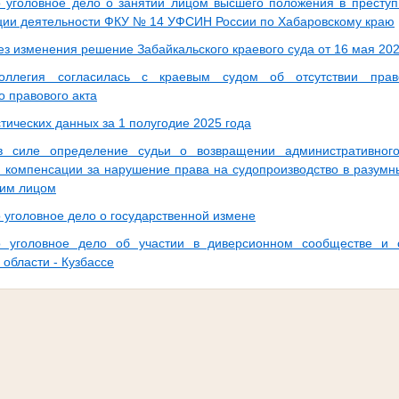
 уголовное дело о занятии лицом высшего положения в преступ
ции деятельности ФКУ № 14 УФСИН России по Хабаровскому краю
ез изменения решение Забайкальского краевого суда от 16 мая 202
оллегия согласилась с краевым судом об отсутствии прав
о правового акта
тических данных за 1 полугодие 2025 года
в силе определение судьи о возвращении административного
 компенсации за нарушение права на судопроизводство в разумны
им лицом
 уголовное дело о государственной измене
о уголовное дело об участии в диверсионном сообществе и 
области - Кузбассе