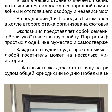
9 мая в нашей стране отмечается велики
дата является символом всенародной памяти о
войны и отстоявшего свободу и независимость
В преддверии Дня Победы в Пятом апелл
в холле второго этажа организована фотовыст
Экспозиция представляет собой семейны
в Великую Отечественную войну. Портреты фр
простых людей, чьё мужество и самоотвержен
Каждый сотрудник суда, проходя мимо ст
любой посетитель может на несколько мину
истории.
Фотовыставка дала старт ряду патриотич
судом общей юрисдикции ко Дню Победы в Вел