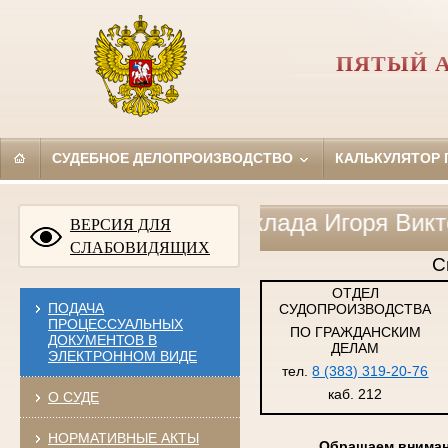
ПЯТЫЙ 
СУДЕБНОЕ ДЕЛОПРОИЗВОДСТВО
КАЛЬКУЛЯТОР
вные тезисы доклада Игоря Викторович
ВЕРСИЯ ДЛЯ
СЛАБОВИДЯЩИХ
С
ОТДЕЛ
ПОДАЧА
СУДОПРОИЗВОДСТВА
ПРОЦЕССУАЛЬНЫХ
ПО ГРАЖДАНСКИМ
ДОКУМЕНТОВ В
ДЕЛАМ
ЭЛЕКТРОННОМ ВИДЕ
тел.
8 (383) 319-20-76
каб. 212
О СУДЕ
НОРМАТИВНЫЕ АКТЫ
Обращаем внимани