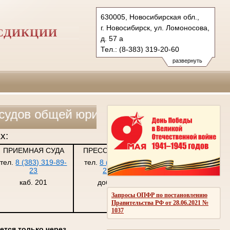
630005, Новосибирская обл.,
г. Новосибирск, ул. Ломоносова,
СДИКЦИИ
д. 57 а
Тел.: (8-383) 319-20-60
5ap@sudrf.ru
развернуть
общей юрисдикции, военных и арбитраж
х:
ПРИЕМНАЯ СУДА
ПРЕСС-СЛУЖБА
тел.
8 (383) 319-89-
тел.
8 (383) 319-
23
20-60
каб. 201
доб. 226
Запросы ОПФР по постановлению
Правительства РФ от 28.06.2021 №
1037
ется только через