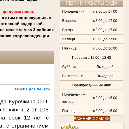
РЕЖИМ РАБОТЫ СУДА
 предусмотрено.
Понедельник
с 8:00 до 17:00
и с этим процессуальные
Вторник
с 8:00 до 17:00
ственной задержкой.
е менее чем за 3 рабочих
Среда
с 8:00 до 17:00
правки корреспонденции.
Четверг
с 8:00 до 17:00
Пятница
с 8:00 до 16:00
Перерыв с 12:00 - 12:48
Суббота
Выходной
Воскресенье
Выходной
Предпраздничные дни:
версия для печати
Понедельник-
с 8:00 до 16:00
ода Курочкина О.П.
четверг
. «ж» ч. 2 ст. 105
Пятница
с 8:00 до 15:00
 на срок
12 лет
с
ВАЖНЫЕ ССЫЛКИ
а, с ограничением