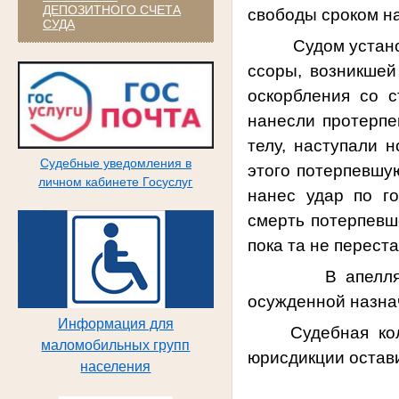
ДЕПОЗИТНОГО СЧЕТА
свободы сроком на
СУДА
Судом установлен
ссоры, возникшей
оскорбления со с
нанесли протерп
телу, наступали 
Судебные уведомления в
этого потерпевшую
личном кабинете Госуслуг
нанес удар по го
смерть потерпевш
пока та не перест
В апелл
осужденной назна
Информация для
Судебная ко
маломобильных групп
юрисдикции
остави
населения