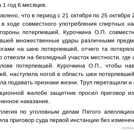
 1 год 6 месяцев.
о, что в период с 21 октября по 25 октября 2
 в ходе совместного употребления спиртных нап
тороны потерпевшей, Курочкина О.П. совмест
евшей множественные удары различными предме
ногами на шею потерпевшей, отчего та потерял
 отвезли на безлюдный участок местности, где
лове потерпевшей. Курочкина О.П., чтобы на
ей, наступила ногой в область шеи потерпевшей
ала подавать признаки жизни. Труп перетащили и 
яционной жалобе защитник просил приговор из
ченное наказание.
ллегия по уголовным делам Пятого апелляцио
ла приговор суда первой инстанции без измене
опубли