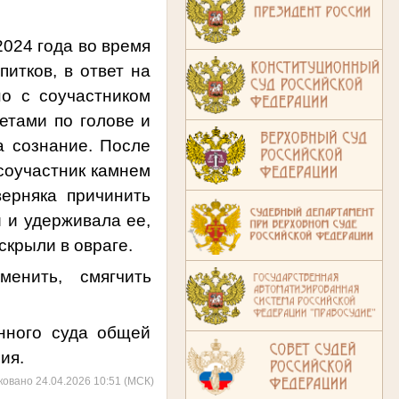
024 года во время
итков, в ответ на
но с соучастником
тами по голове и
а сознание. После
 соучастник камнем
верняка причинить
 и удерживала ее,
скрыли в овраге.
менить, смягчить
нного суда общей
ния
.
ковано 24.04.2026 10:51 (МСК)