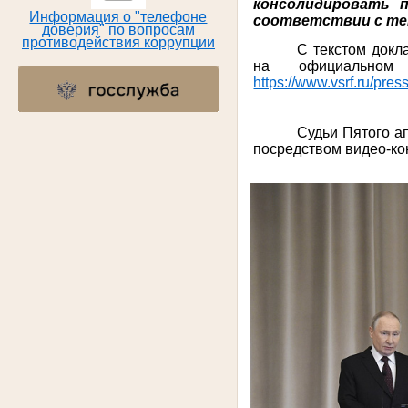
консолидировать 
Информация о "телефоне
соответствии с те
доверия" по вопросам
противодействия коррупции
С текстом докл
на официальном
https://www.vsrf.ru/pre
Судьи Пятого а
посредством видео-ко