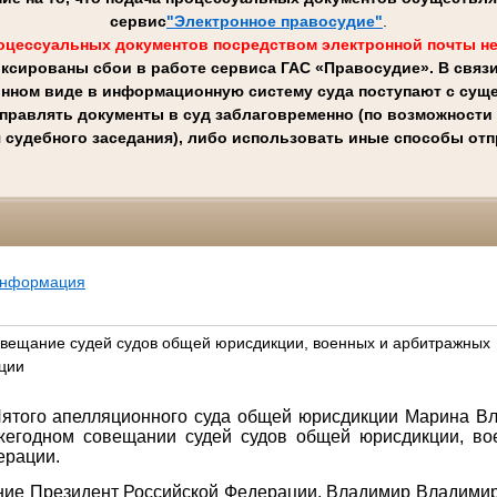
сервис
"Электронное правосудие"
.
оцессуальных документов посредством электронной почты не
ксированы сбои в работе сервиса ГАС «Правосудие». В связ
онном виде в информационную систему суда поступают с суще
правлять документы в суд заблаговременно (по возможности н
 судебного заседания), либо использовать иные способы от
информация
вещание судей судов общей юрисдикции, военных и арбитражных
ции
ятого апелляционного суда общей юрисдикции Марина В
жегодном совещании судей судов общей юрисдикции, в
ерации.
ие Президент Российской Федерации. Владимир Владимир