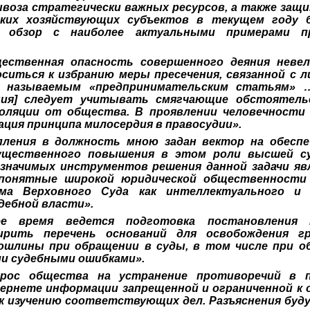
воза стратегически важных ресурсов, а также защи
ских хозяйствующих субъектов в текущем году 
 обзор с наиболее актуальными примерами пр
щественная опасность совершенного деяния невел
ситься к избранию меры пресечения, связанной с л
 называемым «предпринимательским статьям» 
ания] следует учитывать смягчающие обстоятел
золяции от общества. В проявлении человечности
ация принципа милосердия в правосудии».
пления в должность мною задан вектор на обеспе
ущественного повышения в этом роли высшей су
 значимых инструментов решения данной задачи яв
 понятные широкой юридической общественност
ума Верховного Суда как интеллектуального и 
дебной власти».
е время ведется подготовка постановления 
ирить перечень оснований для освобождения 
ошлины при обращении в суды, в том числе при о
ми судебными ошибками».
прос общества на устранение противоречий в п
ернете информации запрещенной и ограниченной к 
 к изучению соответствующих дел. Разъяснения буд