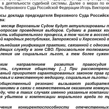
 в деятельности судебной системы. Далее о мерах по 
ль Верховного Суда Российской Федерации Игорь Викторов
сы доклада председателя Верховного Суда Российс
ва:
 месяце Верховным Судом будут актуализированы п
опросам проведения выборов. Судами в рамках к
сть избирательного процесса, в том числе в воссое
ой народных республиках, Запорожской и Херсонской 
льнейшая унификация практики, связанной с одноз
дящих службу в зоне СВО. Произвольное толковани
вления им социальных льгот, а тем более сужен
еским направлением развития правосуди
ость, служение обществу […] При рассмотрен
овный приоритет гарантированных законом прав гр
оровья и качественную медицину, социальные льготы 
общественный резонанс вызывают разбирате
ниями в связи с некачественным оказанием коммун
ду, что в таких случаях именно указанные компани
я убытков и компенсации морального вреда по т
чения конкурентоспособности отечественных