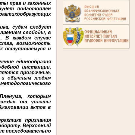
ты прав и законных
будет подготовлен
актикообразующих
ика, судам следует
ишением свободы, в
… В каждом случае
ьства, возможность
 к оступившемуся и
чение единообразия
дебной инстанции.
ляются прозрачные,
и и обычным людям
методологического
Пленума, которым
граждан от уплаты
бжаловании актов в
рактике признания
обороту. Верховный
ут последовательно