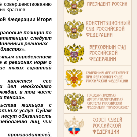
её совершенствованию
ич Краснов.
кой Федерации Игоря
равовые позиции по
омпетенции следует
диненных регионах –
областях».
начным определением
е в регионах норм о
ие таких гарантий
я является его
ии дел необходимо
аждан, в том числе
и пенсии».
льства жильцов с
альных услуг. Судам
и несут обязанность
ребованию лиц, чьи
 производителей,