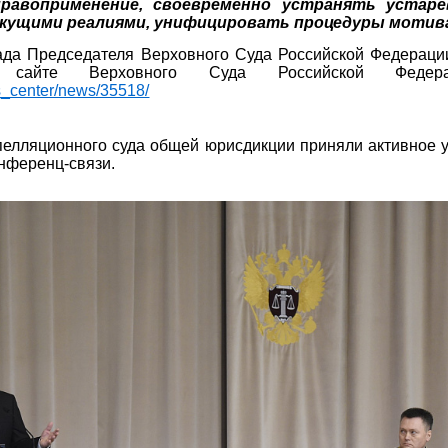
правоприменение, своевременно устранять устар
кущими реалиями, унифицировать процедуры мотив
ада Председателя Верховного Суда Российской Федераци
 сайте Верховного Суда Российской Федер
ss_center/news/35518/
пелляционного суда общей юрисдикции приняли активное 
нференц-связи.