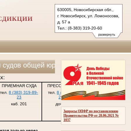
630005, Новосибирская обл.,
г. Новосибирск, ул. Ломоносова,
СДИКЦИИ
д. 57 а
Тел.: (8-383) 319-20-60
5ap@sudrf.ru
развернуть
 юрисдикции, военных и арбитражных с
х:
ПРИЕМНАЯ СУДА
ПРЕСС-СЛУЖБА
тел.
8 (383) 319-89-
тел.
8 (383) 319-
23
20-60
каб. 201
доб. 226
Запросы ОПФР по постановлению
Правительства РФ от 28.06.2021 №
1037
ется только через