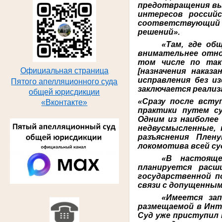
предотвращения вы
интересов россий
соответствующий
решений».
«Там, где об
внимательнее отно
том числе по так
Официальная страница
[назначения наказ
исправления без и
Пятого апелляционного суда
заключается реализ
общей юрисдикции
«Сразу после всту
«Вконтакте»
практики путем с
Одним из наиболее
недвусмысленные,
разъяснения Плен
локомотива всей су
«В настояще
планируется расш
государственной п
связи с допущенны
«Имеется за
размещаемой в Инт
Суд уже приступил