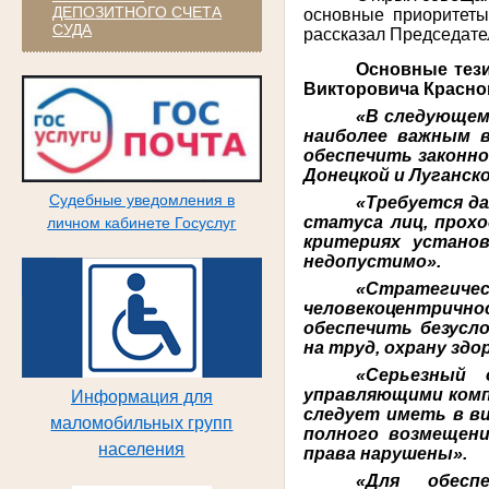
ДЕПОЗИТНОГО СЧЕТА
основные приоритеты
СУДА
рассказал Председате
Основные тези
Викторовича Красно
«В следующем
наиболее важным в
обеспечить законно
Донецкой и Луганск
Судебные уведомления в
«Требуется да
статуса лиц, прохо
личном кабинете Госуслуг
критериях устано
недопустимо».
«Стратегич
человекоцентричн
обеспечить безусл
на труд, охрану зд
«Серьезный 
управляющими компа
Информация для
следует иметь в ви
маломобильных групп
полного возмещени
населения
права нарушены».
«Для обеспе