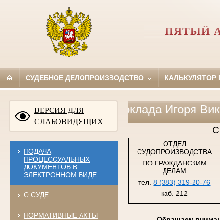
ПЯТЫЙ 
СУДЕБНОЕ ДЕЛОПРОИЗВОДСТВО
КАЛЬКУЛЯТОР
тезисы доклада Игоря Викторовича Кра
ВЕРСИЯ ДЛЯ
СЛАБОВИДЯЩИХ
С
ОТДЕЛ
ПОДАЧА
СУДОПРОИЗВОДСТВА
ПРОЦЕССУАЛЬНЫХ
ПО ГРАЖДАНСКИМ
ДОКУМЕНТОВ В
ДЕЛАМ
ЭЛЕКТРОННОМ ВИДЕ
тел.
8 (383) 319-20-76
каб. 212
О СУДЕ
НОРМАТИВНЫЕ АКТЫ
Обращаем внимани