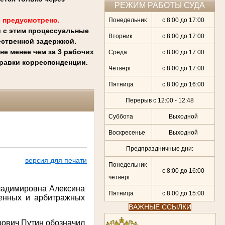
РЕЖИМ РАБОТЫ СУДА
 предусмотрено.
Понедельник
с 8:00 до 17:00
и с этим процессуальные
Вторник
с 8:00 до 17:00
ственной задержкой.
е менее чем за 3 рабочих
Среда
с 8:00 до 17:00
правки корреспонденции.
Четверг
с 8:00 до 17:00
Пятница
с 8:00 до 16:00
Перерыв с 12:00 - 12:48
Суббота
Выходной
Воскресенье
Выходной
Предпраздничные дни:
версия для печати
Понедельник-
с 8:00 до 16:00
четверг
ладимировна Алексина
Пятница
с 8:00 до 15:00
оенных и арбитражных
ВАЖНЫЕ ССЫЛКИ
ович Путин обозначил