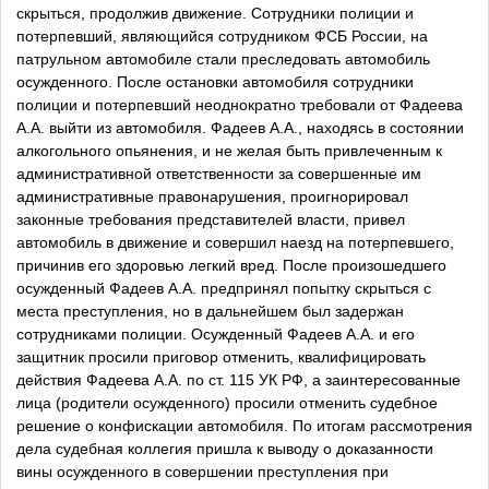
скрыться, продолжив движение. Сотрудники полиции и
потерпевший, являющийся сотрудником ФСБ России, на
патрульном автомобиле стали преследовать автомобиль
осужденного. После остановки автомобиля сотрудники
полиции и потерпевший неоднократно требовали от Фадеева
А.А. выйти из автомобиля. Фадеев А.А., находясь в состоянии
алкогольного опьянения, и не желая быть привлеченным к
административной ответственности за совершенные им
административные правонарушения, проигнорировал
законные требования представителей власти, привел
автомобиль в движение и совершил наезд на потерпевшего,
причинив его здоровью легкий вред. После произошедшего
осужденный Фадеев А.А. предпринял попытку скрыться с
места преступления, но в дальнейшем был задержан
сотрудниками полиции. Осужденный Фадеев А.А. и его
защитник просили приговор отменить, квалифицировать
действия Фадеева А.А. по ст. 115 УК РФ, а заинтересованные
лица (родители осужденного) просили отменить судебное
решение о конфискации автомобиля. По итогам рассмотрения
дела судебная коллегия пришла к выводу о доказанности
вины осужденного в совершении преступления при