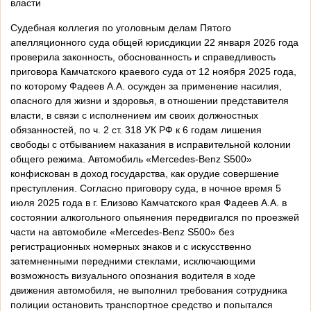
власти
Судебная коллегия по уголовным делам Пятого
апелляционного суда общей юрисдикции 22 января 2026 года
проверила законность, обоснованность и справедливость
приговора Камчатского краевого суда от 12 ноября 2025 года,
по которому Фадеев А.А. осужден за применение насилия,
опасного для жизни и здоровья, в отношении представителя
власти, в связи с исполнением им своих должностных
обязанностей, по ч. 2 ст. 318 УК РФ к 6 годам лишения
свободы с отбыванием наказания в исправительной колонии
общего режима. Автомобиль «Mercedes-Benz S500»
конфискован в доход государства, как орудие совершение
преступления. Согласно приговору суда, в ночное время 5
июля 2025 года в г. Елизово Камчатского края Фадеев А.А. в
состоянии алкогольного опьянения передвигался по проезжей
части на автомобиле «Mercedes-Benz S500» без
регистрационных номерных знаков и с искусственно
затемненными передними стеклами, исключающими
возможность визуального опознания водителя в ходе
движения автомобиля, не выполнил требования сотрудника
полиции остановить транспортное средство и попытался